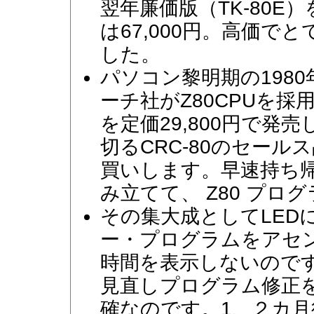
翌年廉価版（TK-80
は67,000円。高価
した。
パソコン黎明期の198
ーチ社がZ80CPUを採
を定価29,800円で発
切るCRC-80のセー
買いします。早速持ち
み立てて、 Z80 プ
その集大成としてLED
ー・プログラムをアセ
時間を表示しないので
見直しプログラム修正
確なのです。1、２カ