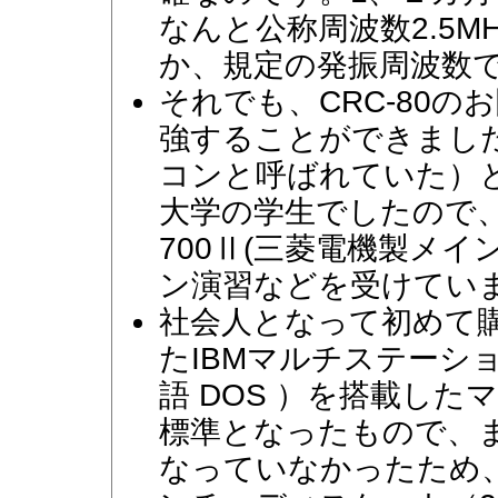
なんと公称周波数2.5
か、規定の発振周波数
それでも、CRC-80
強することができまし
コンと呼ばれていた）
大学の学生でしたので、講
700Ⅱ(三菱電機製メ
ン演習などを受けてい
社会人となって初めて購
たIBMマルチステーショ
語 DOS ）を搭載し
標準となったもので、
なっていなかったため、