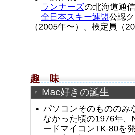
ランナーズ
の北海道通信
全日本スキー連盟
公認ク
（2005年〜）、検定員（2
趣 味
Mac好きの誕生
パソコンそのもののみ
なかった頃の1976年、
ードマイコンTK-80を