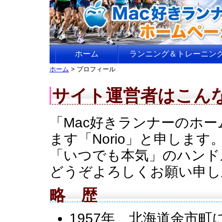
ホーム
ランニング＆トレーニン
ホーム
> プロフィール
サイト運営者はこん
「Mac好きランナーのホ
ます「Norio」と申します
「いつでも本気」のハンド
どうぞよろしくお願い申し
略 歴
1957年 北海道余市